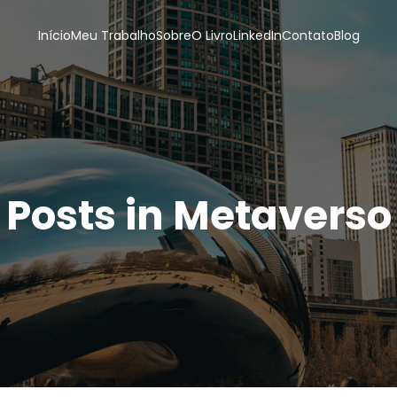
Início
Meu Trabalho
Sobre
O Livro
LinkedIn
Contato
Blog
Posts in Metaverso