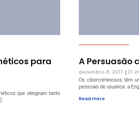
néticos para
A Persuasão c
|
dezembro 8, 2017
21:2
Os cibercriminosos têm u
pessoais de usuários: a Eng
éticos que atingiram tanto
Read more
]