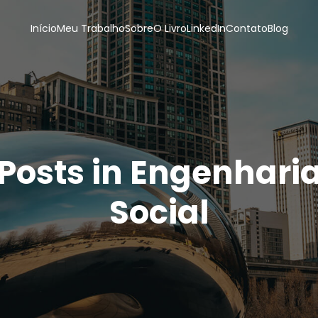
Início
Meu Trabalho
Sobre
O Livro
LinkedIn
Contato
Blog
Posts in Engenhari
Social