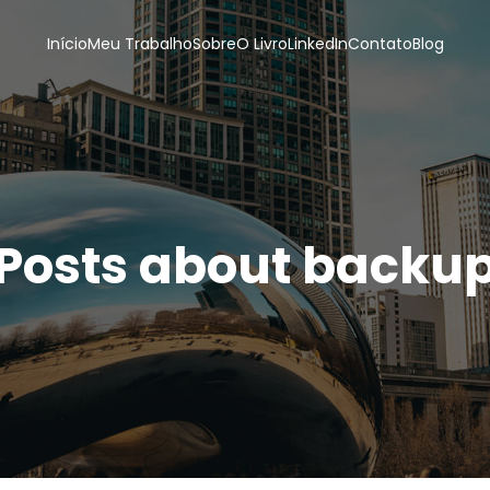
Início
Meu Trabalho
Sobre
O Livro
LinkedIn
Contato
Blog
Posts about backu