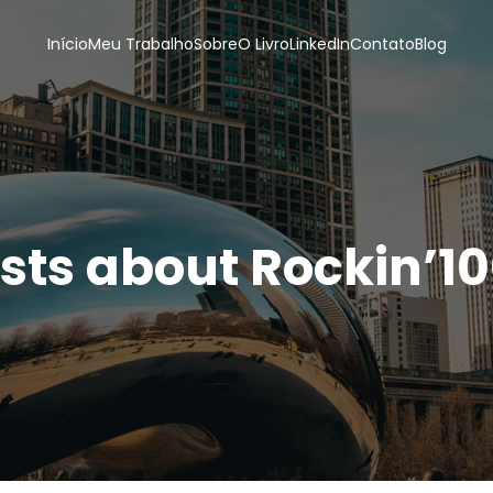
Início
Meu Trabalho
Sobre
O Livro
LinkedIn
Contato
Blog
sts about Rockin’1