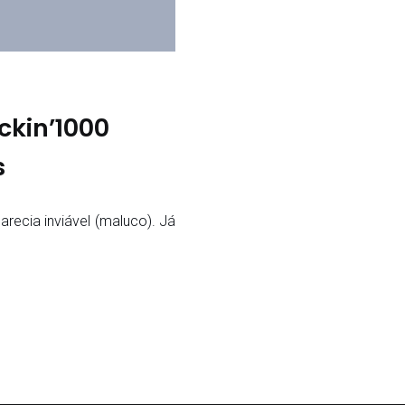
ckin’1000
s
arecia inviável (maluco). Já