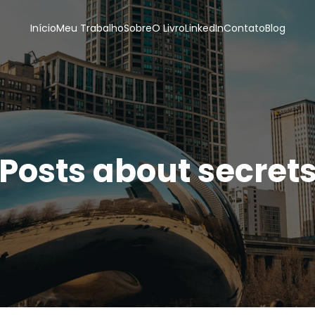
Início
Meu Trabalho
Sobre
O Livro
LinkedIn
Contato
Blog
Posts about secret