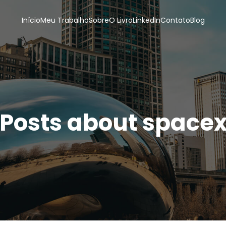
Início
Meu Trabalho
Sobre
O Livro
LinkedIn
Contato
Blog
Posts about space