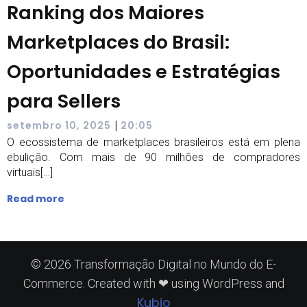
Ranking dos Maiores
Marketplaces do Brasil:
Oportunidades e Estratégias
para Sellers
|
setembro 10, 2025
20:05
O ecossistema de marketplaces brasileiros está em plena
ebulição. Com mais de 90 milhões de compradores
virtuais[…]
Read more
© 2026 Transformação Digital no Mundo do E-
Commerce. Created with ❤ using WordPress and
Kubio