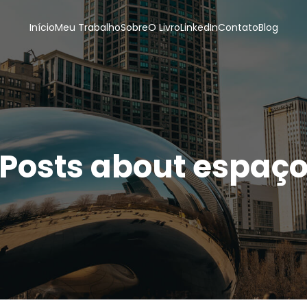
Início
Meu Trabalho
Sobre
O Livro
LinkedIn
Contato
Blog
Posts about espaç