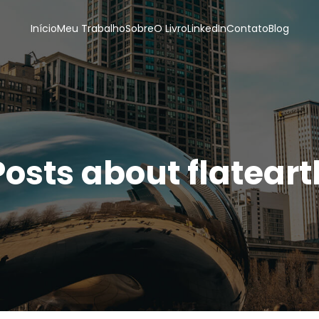
Início
Meu Trabalho
Sobre
O Livro
LinkedIn
Contato
Blog
Posts about flateart