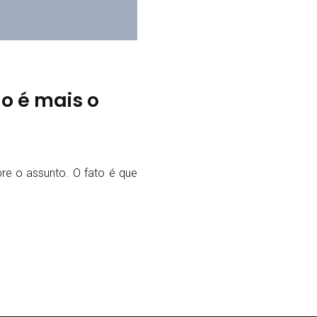
o é mais o
re o assunto. O fato é que