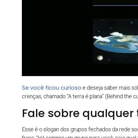
Se você ficou curioso
e deseja saber mais sob
crenças, chamado “A terra é plana” (Behind the cur
Fale sobre qualquer
Esse é o slogan dos grupos fechados da rede soc
frase: “Há sempre um grupo para você, seja qual 