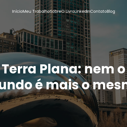
Início
Meu Trabalho
Sobre
O Livro
LinkedIn
Contato
Blog
Terra Plana: nem o
undo é mais o mes