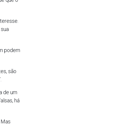
teresse.
 sua
bém podem
es, são
.
ta de um
alsas, há
. Mas