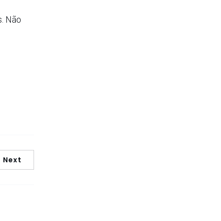
s. Não
Next