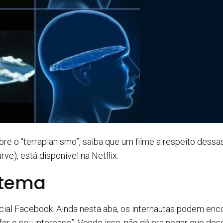
re o “terraplanismo”, saiba que um filme a respeito dessa
ve), está disponível na Netflix.
 tema
ial Facebook. Ainda nesta aba, os internautas podem enco
for o seu interesse”. Vendo isso, não dá pra negar que des