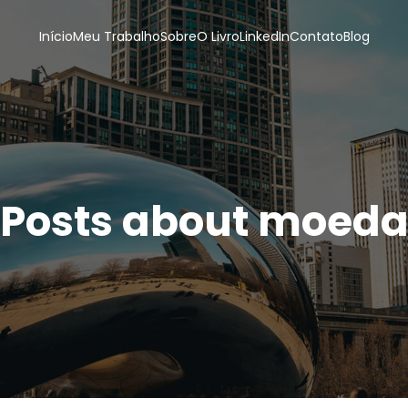
Início
Meu Trabalho
Sobre
O Livro
LinkedIn
Contato
Blog
Posts about moed