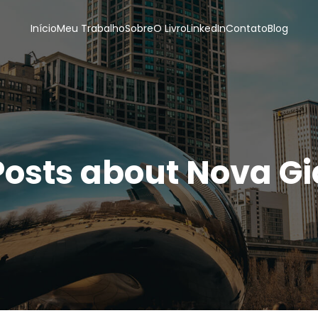
Início
Meu Trabalho
Sobre
O Livro
LinkedIn
Contato
Blog
Posts about Nova Gi