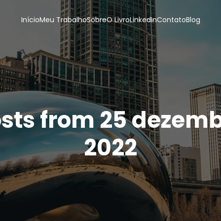
Início
Meu Trabalho
Sobre
O Livro
LinkedIn
Contato
Blog
sts from 25 dezem
2022