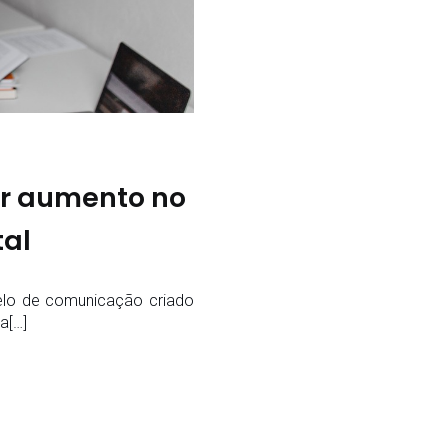
ar aumento no
tal
elo de comunicação criado
a[…]