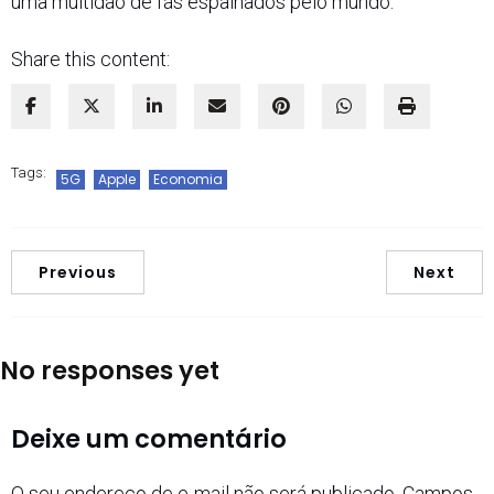
uma multidão de fãs espalhados pelo mundo.
Share this content:
Tags:
5G
Apple
Economia
Previous
Next
No responses yet
Deixe um comentário
O seu endereço de e-mail não será publicado.
Campos