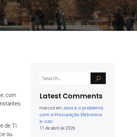
Latest Comments
te, com
nstantes
Java e o problema
marcos
em
com a Procuração Eletronica
e-cac
e de TI.
11 de abril de 2026
ce ou