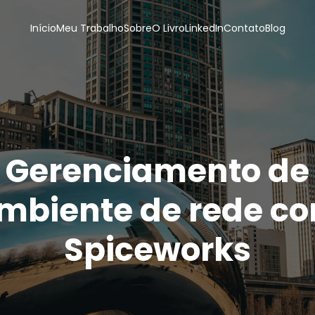
Início
Meu Trabalho
Sobre
O Livro
LinkedIn
Contato
Blog
Gerenciamento de
mbiente de rede c
Spiceworks