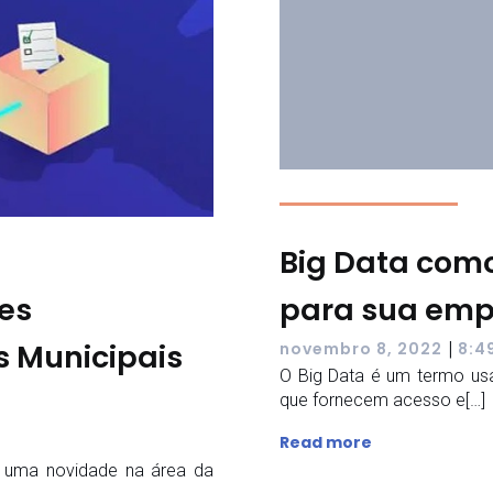
Big Data como
ões
para sua emp
s Municipais
|
novembro 8, 2022
8:4
O Big Data é um termo us
que fornecem acesso e[…]
Read more
s uma novidade na área da