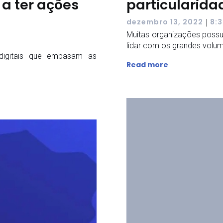
 a ter ações
particularida
|
dezembro 13, 2022
8:
Muitas organizações possu
lidar com os grandes volu
digitais que embasam as
Read more