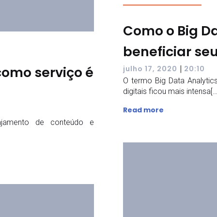
Como o Big Da
beneficiar se
como serviço é
|
julho 17, 2020
20:10
O termo Big Data Analytic
digitais ficou mais intensa[…
Read more
gajamento de conteúdo e