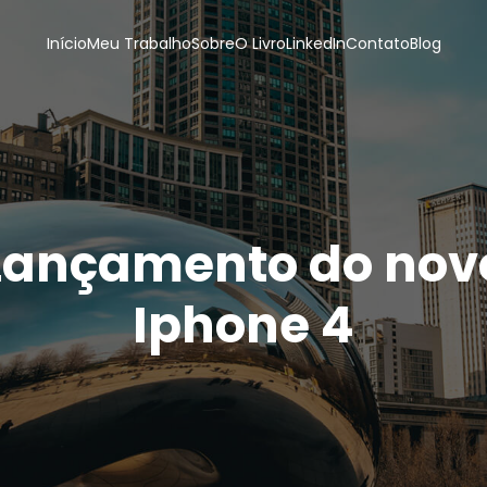
Início
Meu Trabalho
Sobre
O Livro
LinkedIn
Contato
Blog
Lançamento do nov
Iphone 4