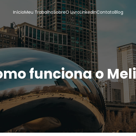
Início
Meu Trabalho
Sobre
O Livro
LinkedIn
Contato
Blog
mo funciona o Mel