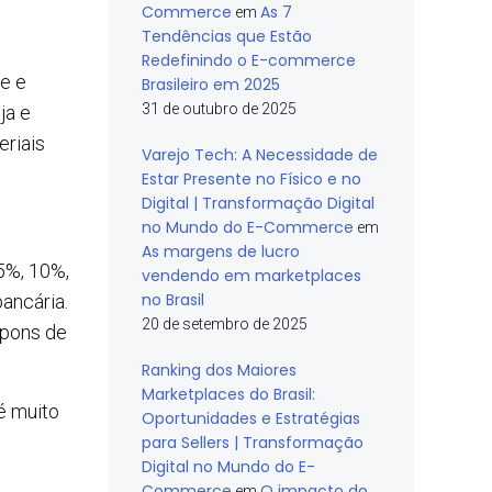
Commerce
As 7
em
Tendências que Estão
Redefinindo o E-commerce
te e
Brasileiro em 2025
31 de outubro de 2025
ja e
eriais
Varejo Tech: A Necessidade de
Estar Presente no Físico e no
Digital | Transformação Digital
no Mundo do E-Commerce
em
As margens de lucro
5%, 10%,
vendendo em marketplaces
no Brasil
ancária.
20 de setembro de 2025
upons de
Ranking dos Maiores
Marketplaces do Brasil:
é muito
Oportunidades e Estratégias
para Sellers | Transformação
Digital no Mundo do E-
Commerce
O impacto do
em