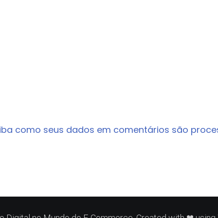
iba como seus dados em comentários são proc
 Digital no Mundo do E-Commerce. Created with ❤ usin