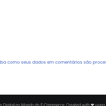
iba como seus dados em comentários são proc
 Digital no Mundo do E-Commerce. Created with ❤ usin