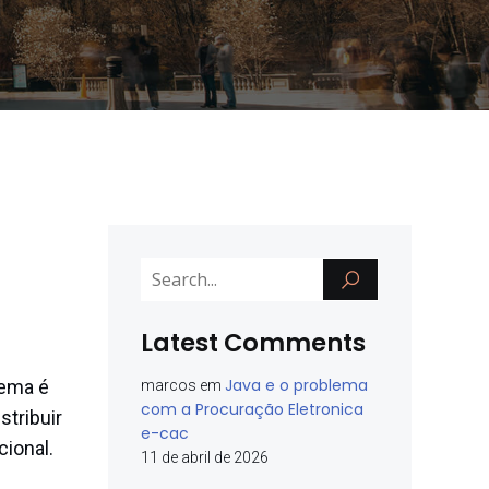
Latest Comments
Java e o problema
tema é
marcos
em
com a Procuração Eletronica
stribuir
e-cac
ional.
11 de abril de 2026