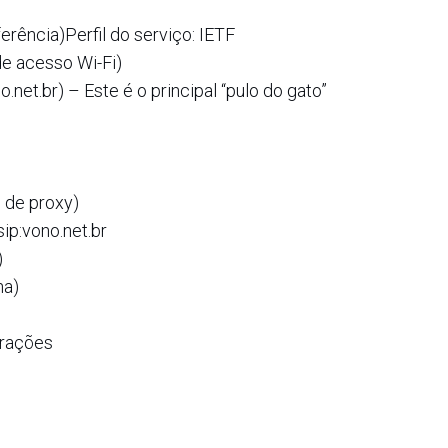
rência)Perfil do serviço: IETF
e acesso Wi-Fi)
net.br) – Este é o principal “pulo do gato”
 de proxy)
sip:vono.net.br
)
ha)
urações