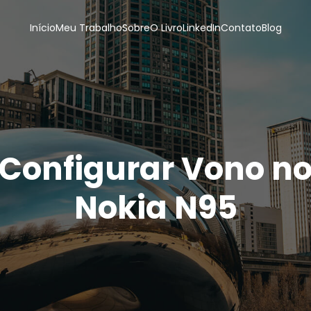
Início
Meu Trabalho
Sobre
O Livro
LinkedIn
Contato
Blog
Configurar Vono n
Nokia N95