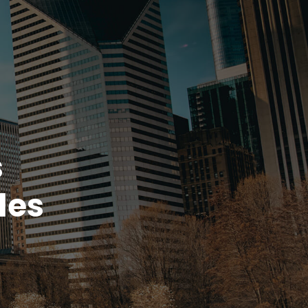
s
des