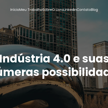
Início
Meu Trabalho
Sobre
O Livro
LinkedIn
Contato
Blog
Indústria 4.0 e sua
úmeras possibilida