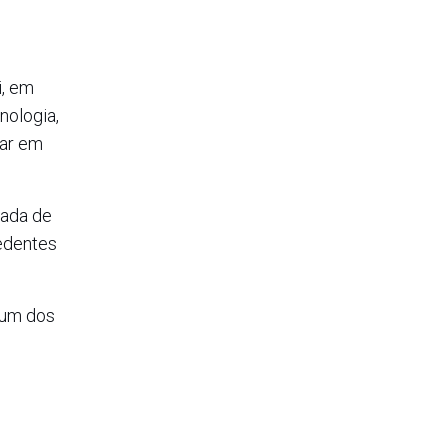
i, em
cnologia,
var em
gada de
cedentes
é um dos