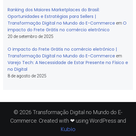
Ranking dos Maiores Marketplaces do Brasil:
Oportunidades e Estratégias para Sellers |
Transformação Digital no Mundo do E-Commerce
O
em
impacto do Frete Grátis no comércio eletrônico
20 de setembro de 2025
O impacto do Frete Grátis no comércio eletrônico |
Transformação Digital no Mundo do E-Commerce
em
Varejo Tech: A Necessidade de Estar Presente no Físico e
no Digital
8 de agosto de 2025
© 2026 Transformação Digital no Mundo do E-
Commerce. Created with ❤ using WordPress and
Kubio