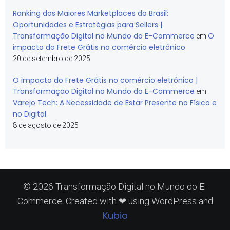
Ranking dos Maiores Marketplaces do Brasil:
Oportunidades e Estratégias para Sellers |
Transformação Digital no Mundo do E-Commerce
O
em
impacto do Frete Grátis no comércio eletrônico
20 de setembro de 2025
O impacto do Frete Grátis no comércio eletrônico |
Transformação Digital no Mundo do E-Commerce
em
Varejo Tech: A Necessidade de Estar Presente no Físico e
no Digital
8 de agosto de 2025
© 2026 Transformação Digital no Mundo do E-
Commerce. Created with ❤ using WordPress and
Kubio