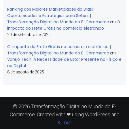
Ranking dos Maiores Marketplaces do Brasil:
Oportunidades e Estratégias para Sellers |
Transformação Digital no Mundo do E-Commerce
O
em
impacto do Frete Grátis no comércio eletrônico
20 de setembro de 2025
O impacto do Frete Grátis no comércio eletrônico |
Transformação Digital no Mundo do E-Commerce
em
Varejo Tech: A Necessidade de Estar Presente no Físico e
no Digital
8 de agosto de 2025
© 2026 Transformação Digital no Mundo do E-
Commerce. Created with ❤ using WordPress and
Kubio