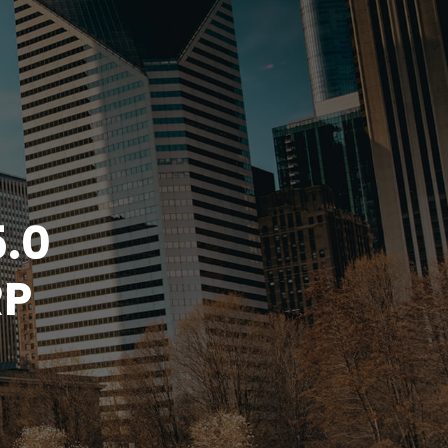
5.0
RP