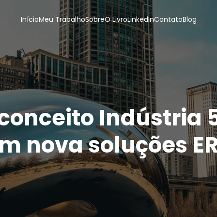
Início
Meu Trabalho
Sobre
O Livro
LinkedIn
Contato
Blog
conceito Indústria 
m nova soluções E