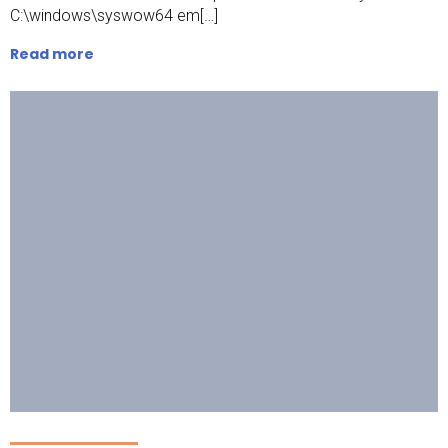
C:\windows\syswow64 em[…]
Read more