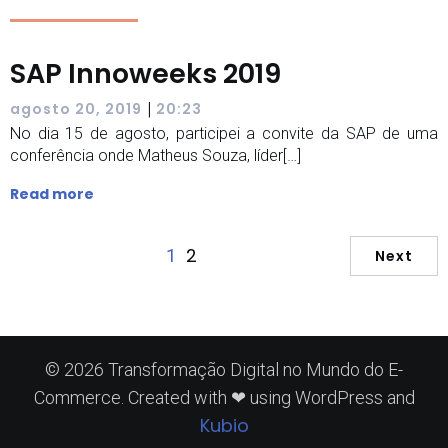
SAP Innoweeks 2019
|
agosto 20, 2019
20:23
No dia 15 de agosto, participei a convite da SAP de uma
conferência onde Matheus Souza, líder[…]
Read more
2
1
Next
© 2026 Transformação Digital no Mundo do E-
Commerce. Created with ❤ using WordPress and
Kubio