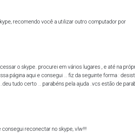
skype, recomendo você a utilizar outro computador por
ssar o skype.. procurei em vários lugares , e até na próp
sa página aqui e consegui … fiz da seguinte forma : desist
o ..deu tudo certo … parabéns pela ajuda ..vcs estão de parab
 consegui reconectar no skype, vlw!!!