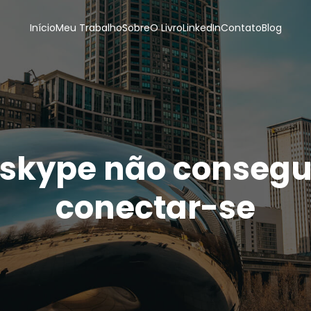
Início
Meu Trabalho
Sobre
O Livro
LinkedIn
Contato
Blog
 skype não consegu
conectar-se