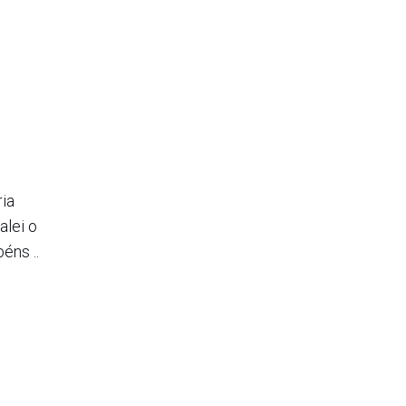
ria
alei o
éns ..